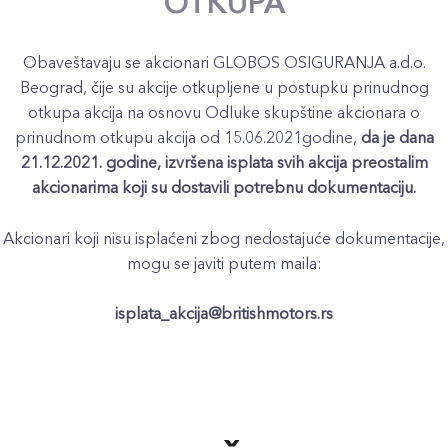
OTKUPA
Obaveštavaju se akcionari GLOBOS OSIGURANJA a.d.o.
Beograd, čije su akcije otkupljene u postupku prinudnog
otkupa akcija na osnovu Odluke skupštine akcionara o
prinudnom otkupu akcija od 15.06.2021godine,
da je dana
21.12.2021. godine, izvršena isplata svih akcija preostalim
akcionarima koji su dostavili potrebnu dokumentaciju.
Akcionari koji nisu isplaćeni zbog nedostajuće dokumentacije,
mogu se javiti putem maila:
isplata_akcija@britishmotors.rs