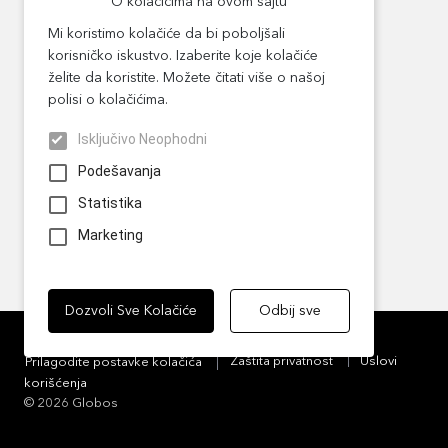
O kolačićima na ovom sajtu
Mi koristimo kolačiće da bi poboljšali
korisničko iskustvo. Izaberite koje kolačiće
Osiguranja
želite da koristite. Možete čitati više o našoj
polisi o kolačićima.
Online Shop
Isključivo Neophodni
Podešavanja
Prijava štete
Statistika
O Nama
Marketing
Dozvoli Sve Kolačiće
Odbij sve
Zaštita privatnost
Uslovi
Prilagodite postavke kolačića
korišćenja
© 2026 Globos