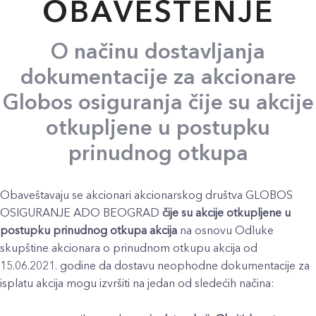
OBAVEŠTENJE
O načinu dostavljanja
dokumentacije za akcionare
Globos osiguranja čije su akcije
otkupljene u postupku
prinudnog otkupa
Obaveštavaju se akcionari akcionarskog društva GLOBOS
OSIGURANJE ADO BEOGRAD
čije su akcije otkupljene u
postupku prinudnog otkupa akcija
na osnovu Odluke
skupštine akcionara o prinudnom otkupu akcija od
15.06.2021. godine da dostavu neophodne dokumentacije za
isplatu akcija mogu izvršiti na jedan od sledećih načina: