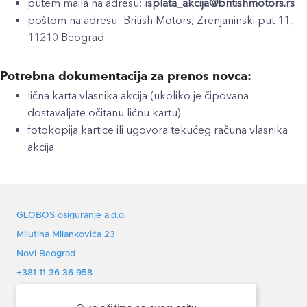
putem maila na adresu:
isplata_akcija@britishmotors.rs
poštom na adresu: British Motors, Zrenjaninski put 11,
11210 Beograd
Potrebna dokumentacija za prenos novca:
lična karta vlasnika akcija (ukoliko je čipovana
dostavaljate očitanu ličnu kartu)
fotokopija kartice ili ugovora tekućeg računa vlasnika
akcija
GLOBOS osiguranje a.d.o.
Milutina Milankovića 23
Novi Beograd
+381 11 36 36 958
office@globos.rs